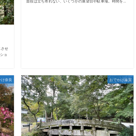
普段は立ち寄れない、いくつかの展望台や駐車場。時間を...
じさせ
ショ
かけ奈良
おでかけ滋賀