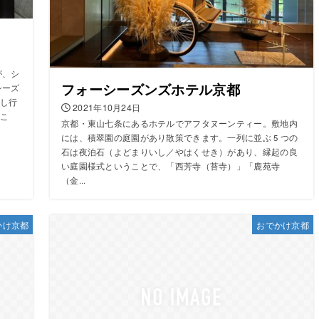
が、シ
フォーシーズンズホテル京都
シーズ
し行
2021年10月24日
こ
京都・東山七条にあるホテルでアフタヌーンティー。敷地内
には、積翠園の庭園があり散策できます。一列に並ぶ 5 つの
石は夜泊石（よどまりいし／やはくせき）があり、縁起の良
い庭園様式ということで、「西芳寺（苔寺）」「鹿苑寺
（金...
かけ京都
おでかけ京都