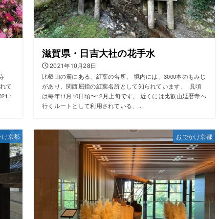
滋賀県・日吉大社の花手水
2021年10月28日
寺
比叡山の麓にある、紅葉の名所。 境内には、3000本のもみじ
れて
があり、関西屈指の紅葉名所として知られています。 見頃
1.1
は毎年11月10日頃〜12月上旬です。 近くには比叡山延暦寺へ
行くルートとして利用されている、...
かけ京都
おでかけ京都