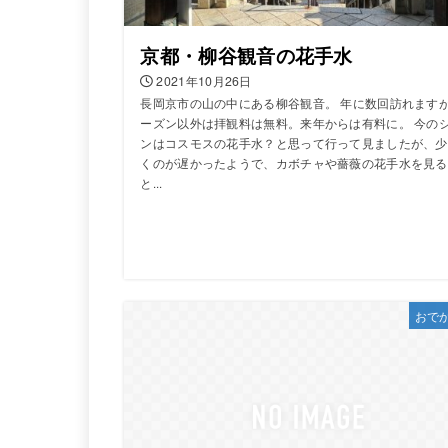
京都・柳谷観音の花手水
2021年10月26日
長岡京市の山の中にある柳谷観音。 年に数回訪れます
ーズン以外は拝観料は無料。来年からは有料に。 今の
ンはコスモスの花手水？と思って行って見ましたが、少
くのが遅かったようで、カボチャや薔薇の花手水を見る
と...
おで