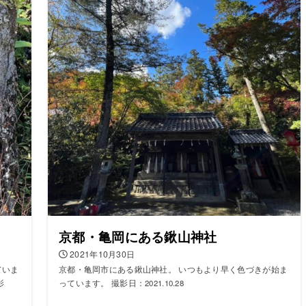
京都・亀岡にある鍬山神社
2021年10月30日
ていま
京都・亀岡市にある鍬山神社。 いつもより早く色づきが始ま
影
っています。 撮影日：2021.10.28