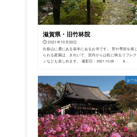
滋賀県・旧竹林院
2021年10月30日
比叡山に麓にある坂本にあるお寺です。 苔や季節を感
られる庭園は、きれいで、室内からは机に映るリフレク
ンなども楽しめます。 撮影日：2021.10.28 &...
おで