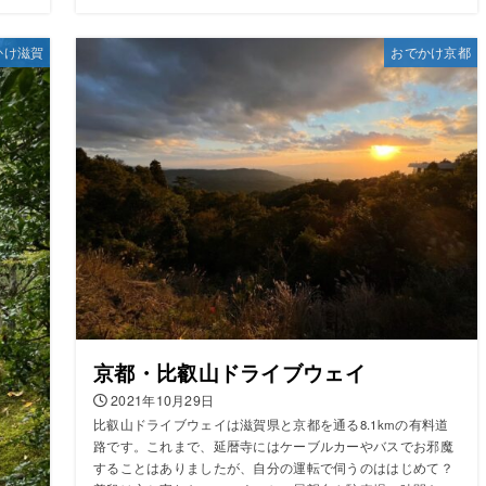
かけ滋賀
おでかけ京都
京都・比叡山ドライブウェイ
2021年10月29日
比叡山ドライブウェイは滋賀県と京都を通る8.1kmの有料道
路です。これまで、延暦寺にはケーブルカーやバスでお邪魔
することはありましたが、自分の運転で伺うのははじめて？