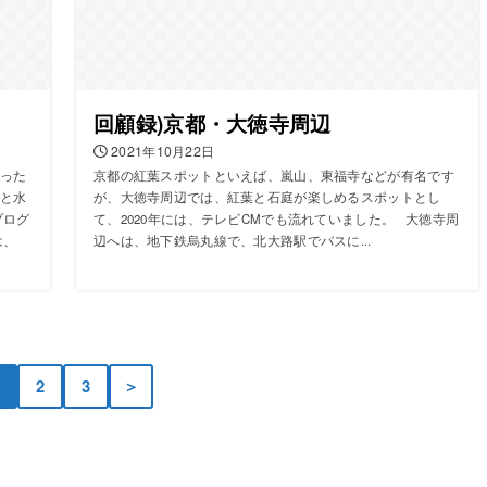
回顧録)京都・大徳寺周辺
2021年10月22日
った
京都の紅葉スポットといえば、嵐山、東福寺などが有名です
と水
が、大徳寺周辺では、紅葉と石庭が楽しめるスポットとし
ブログ
て、2020年には、テレビCMでも流れていました。 大徳寺周
は、
辺へは、地下鉄烏丸線で、北大路駅でバスに...
2
3
＞