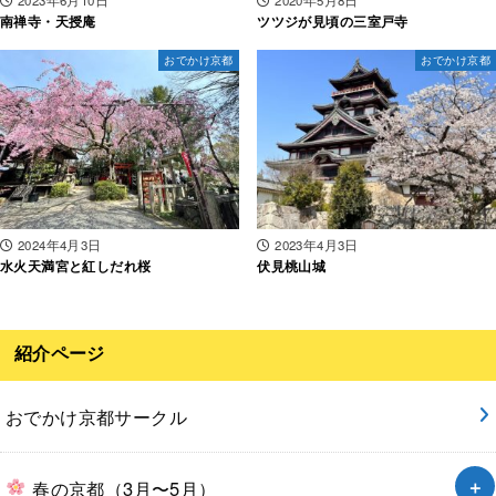
2023年6月10日
2020年5月8日
南禅寺・天授庵
ツツジが見頃の三室戸寺
おでかけ京都
おでかけ京都
2024年4月3日
2023年4月3日
水火天満宮と紅しだれ桜
伏見桃山城
紹介ページ
おでかけ京都サークル
春の京都（3月〜5月）