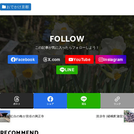
おでかけ京都
FOLLOW
ポスト
シェア
送る
リンク
紅白の梅が見頃の興正寺
清凉寺 (嵯峨釈迦堂)
RECOMMEND