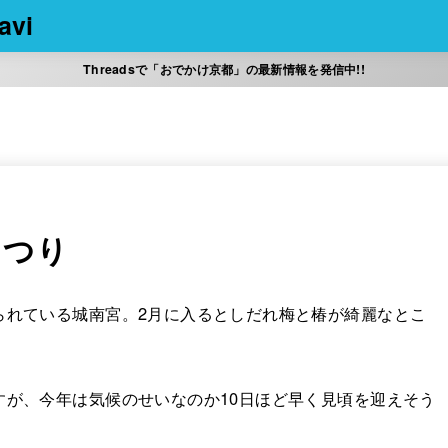
vi
Threadsで「おでかけ京都」の最新情報を発信中!!
まつり
られている城南宮。2月に入るとしだれ梅と椿が綺麗なとこ
すが、今年は気候のせいなのか10日ほど早く見頃を迎えそう