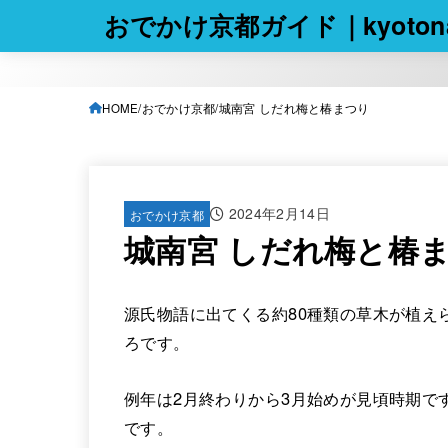
おでかけ京都ガイド｜kyotona
HOME
おでかけ京都
城南宮 しだれ梅と椿まつり
2024年2月14日
おでかけ京都
城南宮 しだれ梅と椿
源氏物語に出てくる約80種類の草木が植え
ろです。
例年は2月終わりから3月始めが見頃時期で
です。