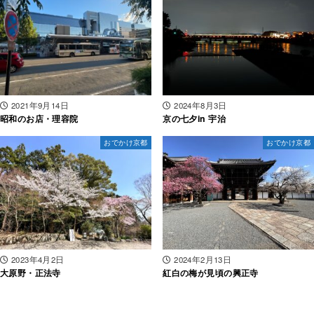
2021年9月14日
2024年8月3日
昭和のお店・理容院
京の七夕in 宇治
おでかけ京都
おでかけ京都
2023年4月2日
2024年2月13日
大原野・正法寺
紅白の梅が見頃の興正寺