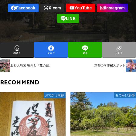
ポスト
シェア
送る
リンク
北野天満宮 境内と「花の庭」
京都の河津桜スポット
RECOMMEND
おでかけ京都
おでかけ京都