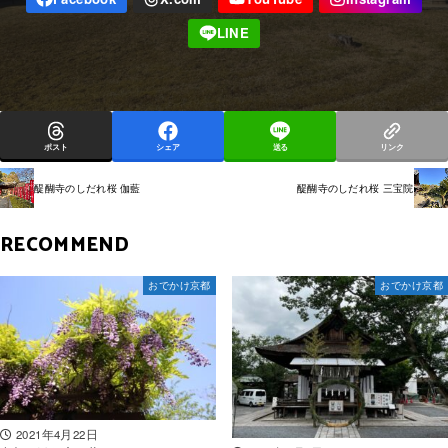
ポスト
シェア
送る
リンク
醍醐寺のしだれ桜 伽藍
醍醐寺のしだれ桜 三宝院
RECOMMEND
おでかけ京都
おでかけ京都
2021年4月22日