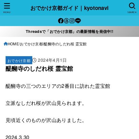
おでかけ京都ガイド｜kyotonavi
MENU
SEARCH
Threadsで「おでかけ京都」の最新情報を発信中!!
HOME
おでかけ京都
醍醐寺のしだれ桜 霊宝館
2024年4月1日
おでかけ京都
醍醐寺のしだれ桜 霊宝館
醍醐寺の三つのエリアの2番目に訪れた霊宝館
立派なしだれ桜が沢山見られます。
見頃近くのものが沢山ありました。
2024.3.30