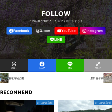
FOLLOW
ポスト
シェア
送る
リンク
勝竜寺城公園
黒田百年桜
RECOMMEND
おでかけ京都
おでかけ京都