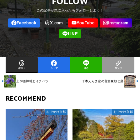
FOLLOW
ポスト
シェア
送る
リンク
上御霊神社とイチハツ
千本えんま堂の普賢象桜と藤
RECOMMEND
おでかけ京都
おでかけ京都