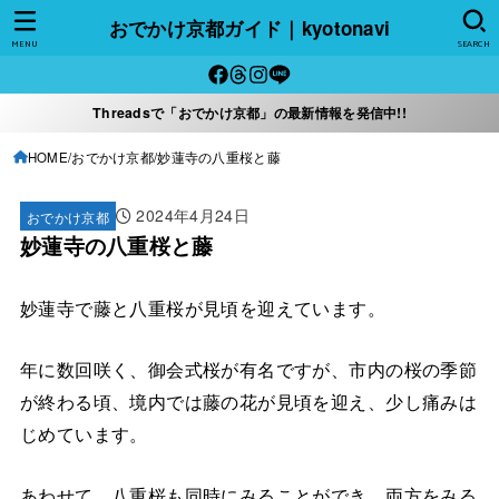
おでかけ京都ガイド｜kyotonavi
MENU
SEARCH
Threadsで「おでかけ京都」の最新情報を発信中!!
HOME
おでかけ京都
妙蓮寺の八重桜と藤
2024年4月24日
おでかけ京都
妙蓮寺の八重桜と藤
妙蓮寺で藤と八重桜が見頃を迎えています。
年に数回咲く、御会式桜が有名ですが、市内の桜の季節
が終わる頃、境内では藤の花が見頃を迎え、少し痛みは
じめています。
あわせて、八重桜も同時にみることができ、両方をみる