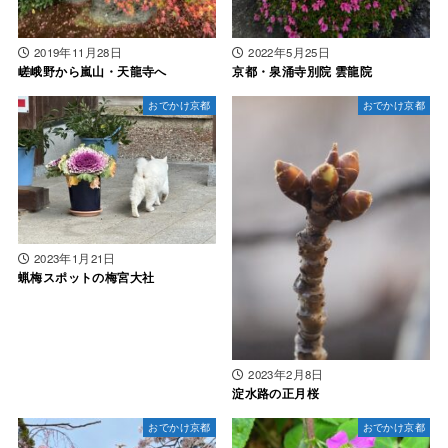
2019年11月28日
2022年5月25日
嵯峨野から嵐山・天龍寺へ
京都・泉涌寺別院 雲龍院
おでかけ京都
おでかけ京都
2023年1月21日
蝋梅スポットの梅宮大社
2023年2月8日
淀水路の正月桜
おでかけ京都
おでかけ京都