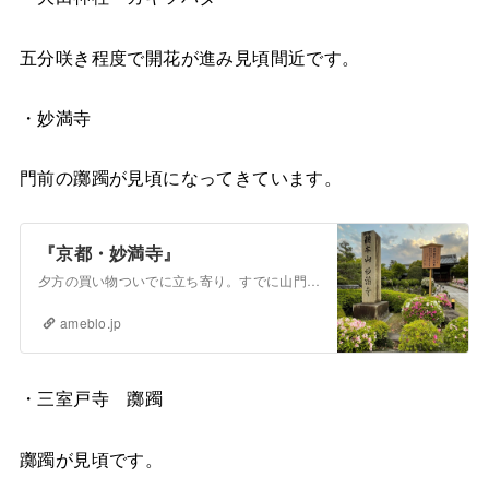
五分咲き程度で開花が進み見頃間近です。
・妙満寺
門前の躑躅が見頃になってきています。
『京都・妙満寺』
夕方の買い物ついでに立ち寄り。すでに山門は閉まっていましたが、ツツジは見頃過ぎでした。山門周りのつつじ園をはじめ、境内には約3,000株のつつじが植えられてい…
ameblo.jp
・三室戸寺 躑躅
躑躅が見頃です。