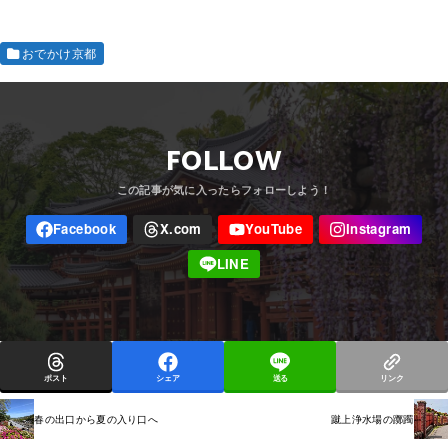
おでかけ京都
FOLLOW
ポスト
シェア
送る
リンク
春の出口から夏の入り口へ
蹴上浄水場の躑躅