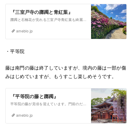
『三室戸寺の躑躅と青紅葉』
躑躅と石楠花が見れる三室戸寺青紅葉も綺麗でした。撮影日：2023.4.27
ameblo.jp
・平等院
藤は南門の藤は終了していますが、境内の藤は一部が傷
みはじめていますが、もうすこし楽しめそうです。
『平等院の藤と躑躅』
平等院の藤が見頃を迎えています。門前のだるま藤は例年より早く見頃を迎え、今は大分痛んできています。境内の藤も方向によっては痛みはじめていますが、まだまだ楽しむ…
ameblo.jp