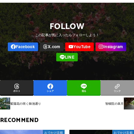
FOLLOW
ポスト
シェア
送る
リンク
紫陽花の咲く御池通り
智積院の皐月
RECOMMEND
おでかけ京都
おでかけ京都