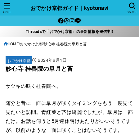
おでかけ京都ガイド｜kyotonavi
MENU
SEARCH
Threadsで「おでかけ京都」の最新情報を発信中!!
HOME
おでかけ京都
妙心寺 桂春院の皐月と苔
2024年6月1日
おでかけ京都
妙心寺 桂春院の皐月と苔
サツキの咲く桂春院へ。
随分と昔に一面に皐月が咲くタイミングをもう一度見て
見たいと訪問。青紅葉と苔は綺麗でしたが、皐月は一部
だけ。お話を伺うと5月連休明けあたりがいいそうです
が、以前のような一面に咲くことはないそうです。