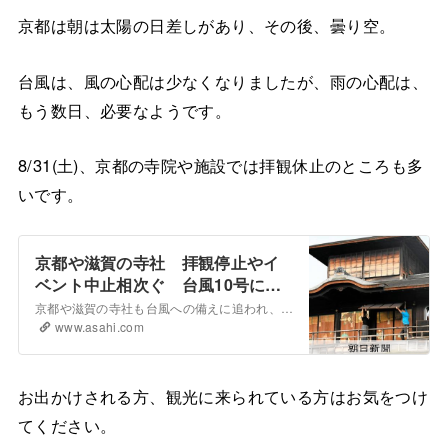
京都は朝は太陽の日差しがあり、その後、曇り空。
台風は、風の心配は少なくなりましたが、雨の心配は、
もう数日、必要なようです。
8/31(土)、京都の寺院や施設では拝観休止のところも多
いです。
京都や滋賀の寺社 拝観停止やイ
ベント中止相次ぐ 台風10号に備
え：朝日新聞デジタル
京都や滋賀の寺社も台風への備えに追われ、拝観停止やイベントの中止を決めたところもある。ただ、台風の予想進路に幅があり、対策を決めかねている寺社も少なくない。 三千院（京都市左京区）は31日と9月1日…
www.asahi.com
お出かけされる方、観光に来られている方はお気をつけ
てください。