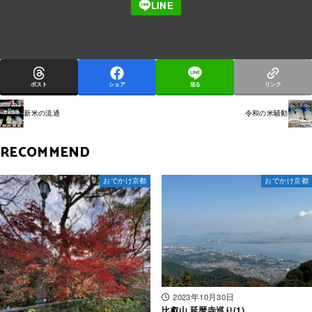
ポスト
シェア
送る
リンク
新米の流通
令和の米騒動
RECOMMEND
おでかけ京都
おでかけ京都
2023年10月30日
比叡山 延暦寺巡り(1)