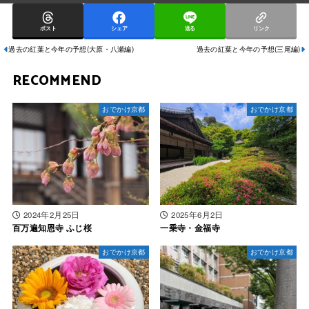
ポスト
シェア
送る
リンク
過去の紅葉と今年の予想(大原・八瀬編)
過去の紅葉と今年の予想(三尾編)
RECOMMEND
おでかけ京都
おでかけ京都
2024年2月25日
2025年6月2日
百万遍知恩寺 ふじ桜
一乗寺・金福寺
おでかけ京都
おでかけ京都