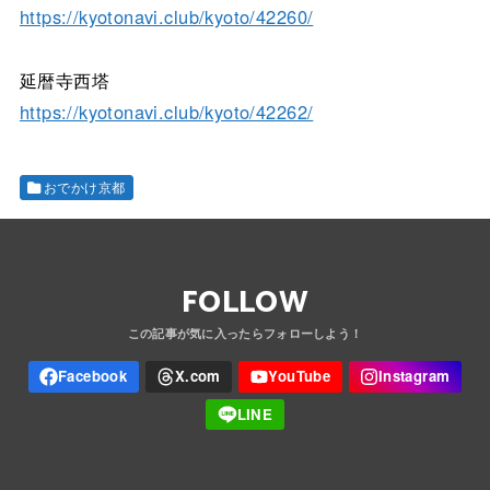
https://kyotonavi.club/kyoto/42260/
延暦寺西塔
https://kyotonavi.club/kyoto/42262/
おでかけ京都
FOLLOW