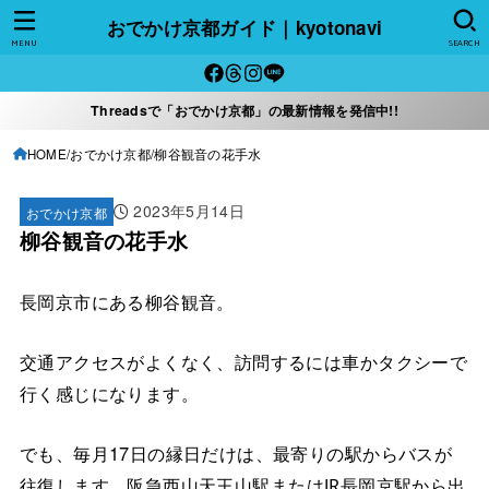
おでかけ京都ガイド｜kyotonavi
MENU
SEARCH
Threadsで「おでかけ京都」の最新情報を発信中!!
HOME
おでかけ京都
柳谷観音の花手水
2023年5月14日
おでかけ京都
柳谷観音の花手水
長岡京市にある柳谷観音。
交通アクセスがよくなく、訪問するには車かタクシーで
行く感じになります。
でも、毎月17日の縁日だけは、最寄りの駅からバスが
往復します。
阪急西山天王山駅またはJR長岡京駅から出