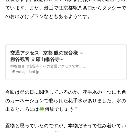
ています。また、最近では京都駅八条口からタクシーで
のお出かけプランなどもあるようです。
交通アクセス | 京都 眼の観音様 ～
柳谷観音 立願山楊谷寺～
柳谷観音（楊谷寺）への交通アクセスです。お車は長岡京インターチェンジから10分程度。電車は阪急「長岡天神駅」・阪急「西山天王山駅」・ＪＲ「長岡京駅」の3駅がご利用になれます。毎月縁日（17日）は、当山のシャトルバスが「阪急西山天王山駅」、「ＪＲ長岡京駅」の2カ所から発着しております。
yanagidani.jp
今回は母の日に関係しているのか、花手水の一つに七色
のカーネーションで彩られた花手水がありました。
水の
出るところには
何故でしょう？
置物と思っていたのですが、本物だそうで住み着いてい