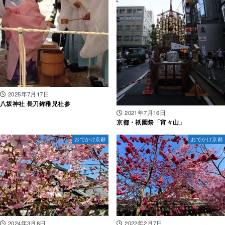
2025年7月17日
八坂神社 長刀鉾稚児社参
2021年7月16日
京都・祇園祭「宵々山」
おでかけ京都
おでかけ京都
2024年3月8日
2022年2月7日