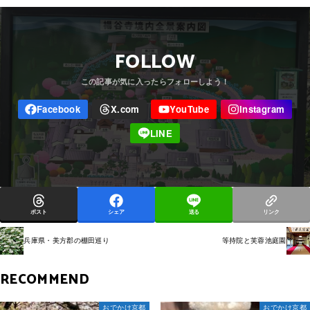
FOLLOW
ポスト
シェア
送る
リンク
兵庫県・美方郡の棚田巡り
等持院と芙蓉池庭園
RECOMMEND
おでかけ京都
おでかけ京都