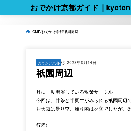
おでかけ京都ガイド｜kyotona
HOME
おでかけ京都
祇園周辺
2023年6月14日
おでかけ京都
祇園周辺
月に一度開催している散策サークル
今回は、甘茶と半夏生がみられる祇園周辺
お天気は曇り空、帰り際は夕立でしたが、5
行程)