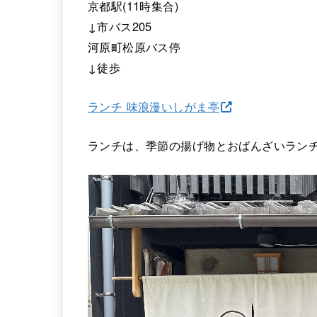
京都駅(11時集合)
↓市バス205
河原町松原バス停
↓徒歩
ランチ 味浪漫いしがま亭
ランチは、季節の揚げ物とおばんざいラン