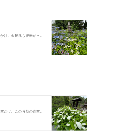
建仁寺塔頭の霊源院甘茶と新しくできた庭園を見にお出かけ。金屏風も寝転がって天井絵を見るのも体感できる新しい感じでした。今回は、月1で開催している京都サークルで…
半夏生が見頃時期になった両足院。苔も綺麗であとは青空だけ。この時期の青空は高望みになりますが、いい時期に見ることができました。撮影日：2023.6.14