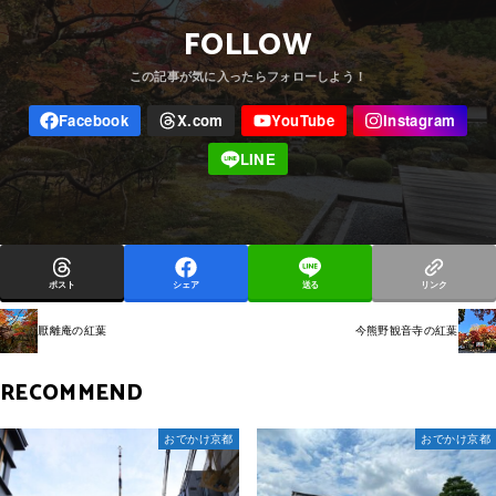
FOLLOW
ポスト
シェア
送る
リンク
厭離庵の紅葉
今熊野観音寺の紅葉
RECOMMEND
おでかけ京都
おでかけ京都