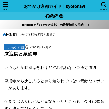
おでかけ京都ガイド｜kyotonavi
MENU
SEARCH
Threadsで「おでかけ京都」の最新情報を発信中!!
HOME
おでかけ京都
来迎院と泉涌寺
2023年12月2日
おでかけ京都
来迎院と泉涌寺
いつも紅葉時期はそれほど混み合わない泉涌寺周辺
泉涌寺から少し入ると余り知られていない素敵なスポッ
トがあります。
今までは人がほとんど見なかったところも、今年は数名
すれ違ってびっくりでした。