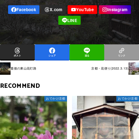
ポスト
シェア
送る
リンク
最後の東山花灯路
京都・花便り(2022.3.13)
RECOMMEND
おでかけ京都
おでかけ京都