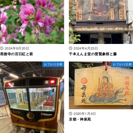
2024年9月20日
2024年4月23日
長徳寺の百日紅と萩
千本えんま堂の普賢象桜と藤
おでかけ京都
おでかけ京都
2020年1月4日
京都・神泉苑