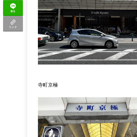
送る
リンク
寺町京極