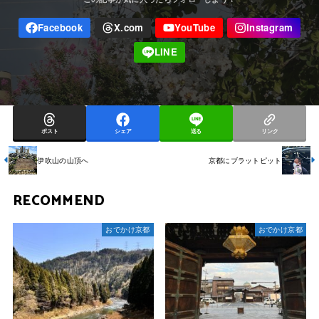
ポスト
シェア
送る
リンク
伊吹山の山頂へ
京都にブラットピット
RECOMMEND
おでかけ京都
おでかけ京都