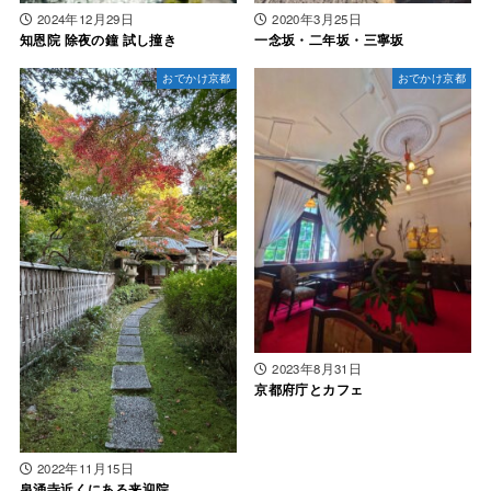
2024年12月29日
2020年3月25日
知恩院 除夜の鐘 試し撞き
一念坂・二年坂・三寧坂
おでかけ京都
おでかけ京都
2023年8月31日
京都府庁とカフェ
2022年11月15日
泉涌寺近くにある来迎院