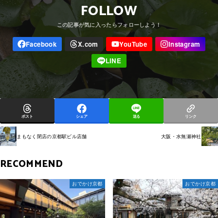
FOLLOW
ポスト
シェア
送る
リンク
まもなく閉店の京都駅ビル店舗
大阪・水無瀬神社
RECOMMEND
おでかけ京都
おでかけ京都