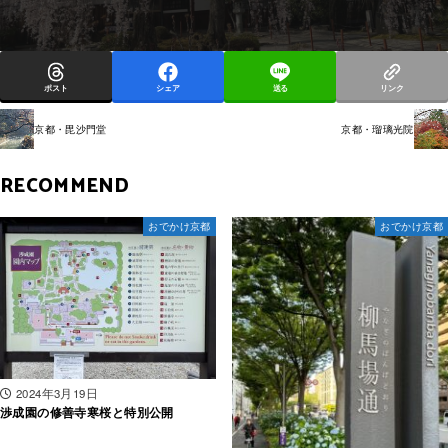
ポスト
シェア
送る
リンク
京都・毘沙門堂
京都・瑠璃光院
RECOMMEND
おでかけ京都
おでかけ京都
2024年3月19日
渉成園の修善寺寒桜と特別公開