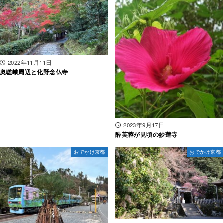
2022年11月11日
奥嵯峨周辺と化野念仏寺
2023年9月17日
酔芙蓉が見頃の妙蓮寺
おでかけ京都
おでかけ京都