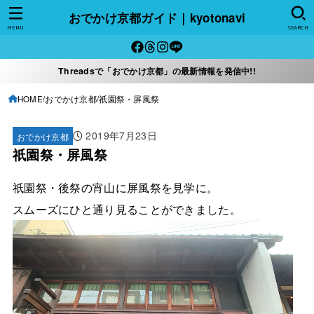
おでかけ京都ガイド｜kyotonavi
MENU
SEARCH
Threadsで「おでかけ京都」の最新情報を発信中!!
HOME
おでかけ京都
祇園祭・屏風祭
2019年7月23日
おでかけ京都
祇園祭・屏風祭
祇園祭・後祭の宵山に屏風祭を見学に。
スムーズにひと通り見ることができました。