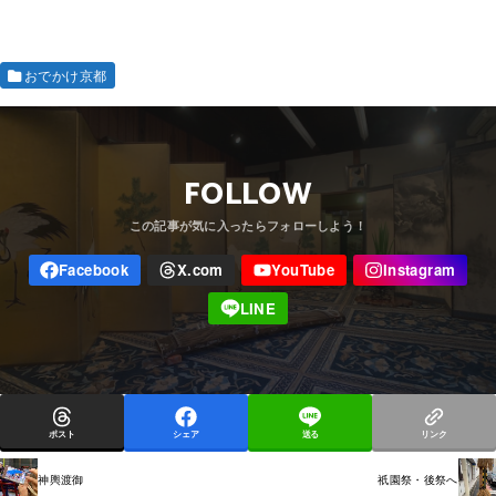
おでかけ京都
FOLLOW
ポスト
シェア
送る
リンク
神輿渡御
祇園祭・後祭へ