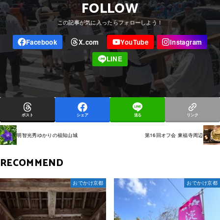
FOLLOW
ポスト
シェア
送る
リンク
明智光秀ゆかりの福知山城
第16回オフ会 東福寺周辺
RECOMMEND
おでかけ京都
おでかけ京都