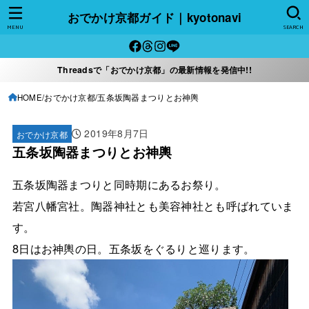
おでかけ京都ガイド｜kyotonavi
MENU
SEARCH
Threadsで「おでかけ京都」の最新情報を発信中!!
HOME
おでかけ京都
五条坂陶器まつりとお神輿
2019年8月7日
おでかけ京都
五条坂陶器まつりとお神輿
五条坂陶器まつりと同時期にあるお祭り。
若宮八幡宮社。陶器神社とも美容神社とも呼ばれていま
す。
8日はお神輿の日。五条坂をぐるりと巡ります。