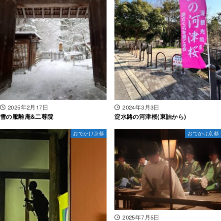
2025年2月17日
2024年3月3日
雪の厭離庵&二尊院
淀水路の河津桜(東詰から)
おでかけ京都
おでかけ京都
2025年7月5日