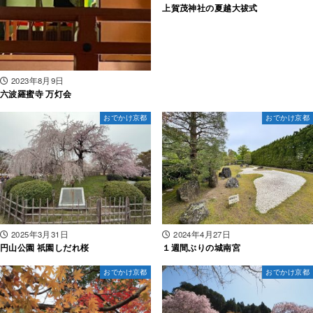
上賀茂神社の夏越大祓式
2023年8月9日
六波羅蜜寺 万灯会
おでかけ京都
おでかけ京都
2025年3月31日
2024年4月27日
円山公園 祇園しだれ桜
１週間ぶりの城南宮
おでかけ京都
おでかけ京都