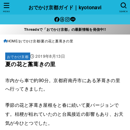
おでかけ京都ガイド｜kyotonavi
MENU
SEARCH
Threadsで「おでかけ京都」の最新情報を発信中!!
HOME
おでかけ京都
夏の花と藁葺きの里
2019年8月13日
おでかけ京都
夏の花と藁葺きの里
市内から車で約90分。京都府南丹市にある茅葺きの里
へ行ってきました。
季節の花と茅葺き屋根をと春に続いて夏バージョンで
す。桔梗が枯れていたのと台風接近の影響もあり、お天
気が今ひとつでした。