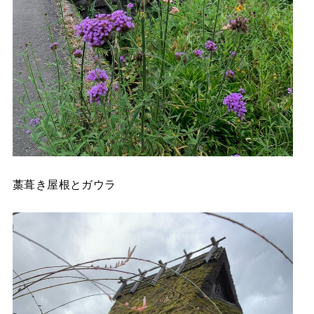
藁葺き屋根とガウラ