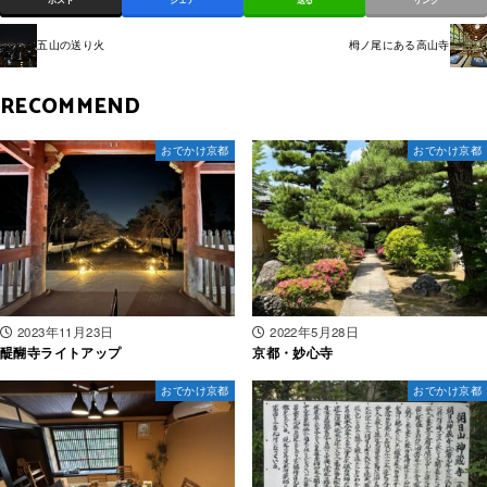
ポスト
シェア
送る
リンク
五山の送り火
栂ノ尾にある高山寺
RECOMMEND
おでかけ京都
おでかけ京都
2023年11月23日
2022年5月28日
醍醐寺ライトアップ
京都・妙心寺
おでかけ京都
おでかけ京都