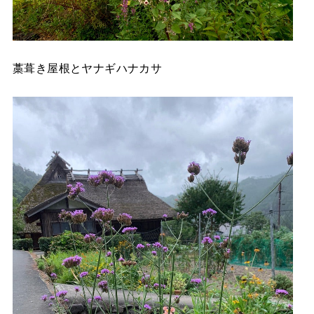
藁葺き屋根とヤナギハナカサ