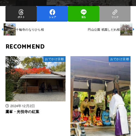
ポスト
シェア
送る
リンク
十輪寺のなりひら桜
円山公園 祇園しだれ桜
RECOMMEND
おでかけ京都
おでかけ京都
2024年12月2日
鷹峯・光悦寺の紅葉