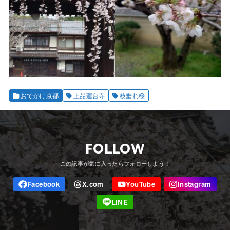
おでかけ京都
上品蓮台寺
枝垂れ桜
FOLLOW