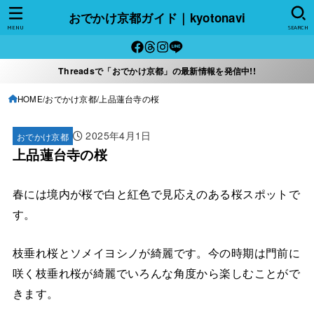
おでかけ京都ガイド｜kyotonavi
MENU
SEARCH
Threadsで「おでかけ京都」の最新情報を発信中!!
HOME
おでかけ京都
上品蓮台寺の桜
2025年4月1日
おでかけ京都
上品蓮台寺の桜
春には境内が桜で白と紅色で見応えのある桜スポットで
す。
枝垂れ桜とソメイヨシノが綺麗です。今の時期は門前に
咲く枝垂れ桜が綺麗でいろんな角度から楽しむことがで
きます。