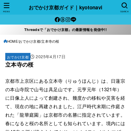
おでかけ京都ガイド｜kyotonavi
MENU
SEARCH
Threadsで「おでかけ京都」の最新情報を発信中!!
HOME
おでかけ京都
立本寺の桜
2025年4月17日
おでかけ京都
立本寺の桜
京都市上京区にある立本寺（りゅうほんじ）は、日蓮宗
の本山寺院で山号は具足山です。元亨元年（1321年）
に日像上人によって創建され、幾度かの移転や災害を経
て、現在の地に再建されました。江戸時代末期に作庭さ
れた「龍華庭園」は京都市の名勝に指定されています。
春になると桜の名所としても知られています。境内には