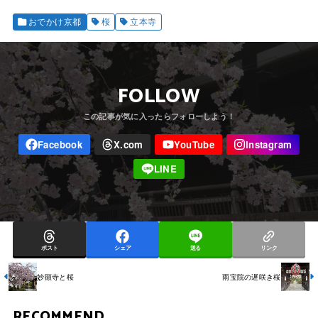
おでかけ京都
桜
立本寺
FOLLOW
ポスト
シェア
送る
リンク
妙顕寺と桜
雨宝院の遅咲き桜
RECOMMEND