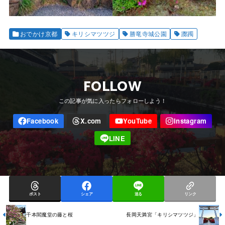
おでかけ京都
キリシマツツジ
勝竜寺城公園
躑躅
FOLLOW
ポスト
シェア
送る
リンク
千本閻魔堂の藤と桜
長岡天満宮「キリシマツツジ」