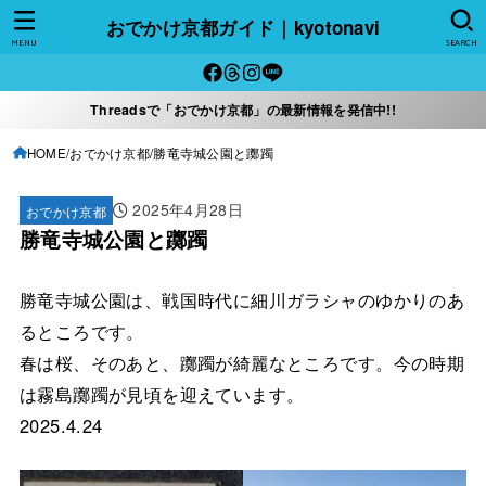
おでかけ京都ガイド｜kyotonavi
MENU
SEARCH
Threadsで「おでかけ京都」の最新情報を発信中!!
HOME
おでかけ京都
勝竜寺城公園と躑躅
2025年4月28日
おでかけ京都
勝竜寺城公園と躑躅
勝竜寺城公園は、戦国時代に細川ガラシャのゆかりのあ
るところです。
春は桜、そのあと、躑躅が綺麗なところです。今の時期
は霧島躑躅が見頃を迎えています。
2025.4.24