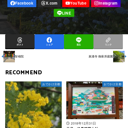
ポスト
シェア
送る
リンク
智積院
泉涌寺 御座所庭園
RECOMMEND
おでかけ京都
おでかけ京都
2018年12月31日