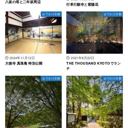
八坂の塔と二年坂周辺
行革行願寺と紫陽花
おでかけ京都
おでかけ京都
2024年11月12日
2021年8月23日
大徳寺 真珠庵 特別公開
THE THOUSAND KYOTOでラン
チ
おでかけ京都
おでかけ京都