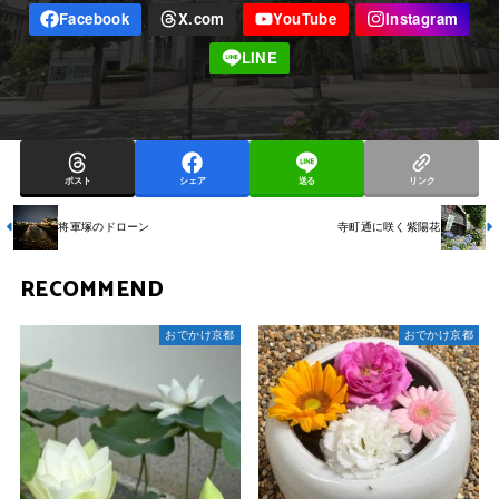
ポスト
シェア
送る
リンク
将軍塚のドローン
寺町通に咲く紫陽花
RECOMMEND
おでかけ京都
おでかけ京都