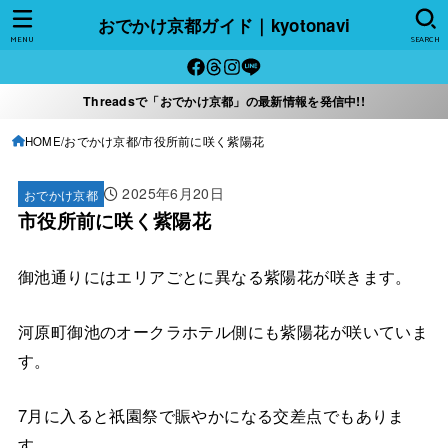
おでかけ京都ガイド｜kyotonavi
MENU
SEARCH
Threadsで「おでかけ京都」の最新情報を発信中!!
HOME
おでかけ京都
市役所前に咲く紫陽花
2025年6月20日
おでかけ京都
市役所前に咲く紫陽花
御池通りにはエリアごとに異なる紫陽花が咲きます。
河原町御池のオークラホテル側にも紫陽花が咲いていま
す。
7月に入ると祇園祭で賑やかになる交差点でもありま
す。