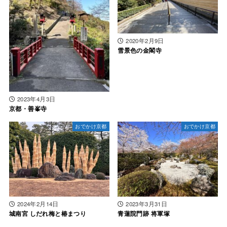
2020年2月9日
雪景色の金閣寺
2023年4月3日
京都・善峯寺
おでかけ京都
おでかけ京都
2024年2月14日
2023年3月31日
城南宮 しだれ梅と椿まつり
青蓮院門跡 将軍塚