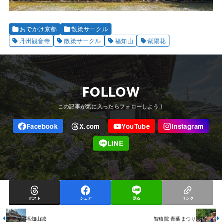
おでかけ京都
散策サークル
丹州観音寺
散策サークル
福知山
紫陽花
FOLLOW
ポスト
シェア
送る
リンク
福知山城
智積院 青葉まつり