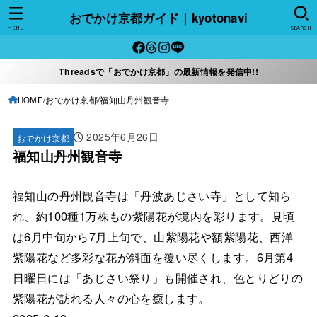
おでかけ京都ガイド｜kyotonavi
MENU
SEARCH
Threadsで「おでかけ京都」の最新情報を発信中!!
HOME
おでかけ京都
福知山丹州観音寺
2025年6月26日
おでかけ京都
福知山丹州観音寺
福知山の丹州観音寺は「丹波あじさい寺」として知ら
れ、約100種1万株もの紫陽花が境内を彩ります。見頃
は6月中旬から7月上旬で、山紫陽花や額紫陽花、西洋
紫陽花など多彩な花が斜面を覆い尽くします。6月第4
日曜日には「あじさい祭り」も開催され、色とりどりの
紫陽花が訪れる人々の心を癒します。