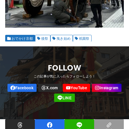
おでかけ京都
後祭
曳き始め
祇園祭
FOLLOW