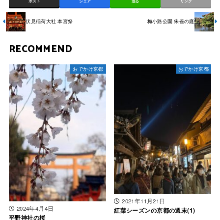
ポスト
シェア
送る
リンク
伏見稲荷大社 本宮祭
梅小路公園 朱雀の庭
RECOMMEND
おでかけ京都
おでかけ京都
2021年11月21日
2024年4月4日
紅葉シーズンの京都の週末(1)
平野神社の桜