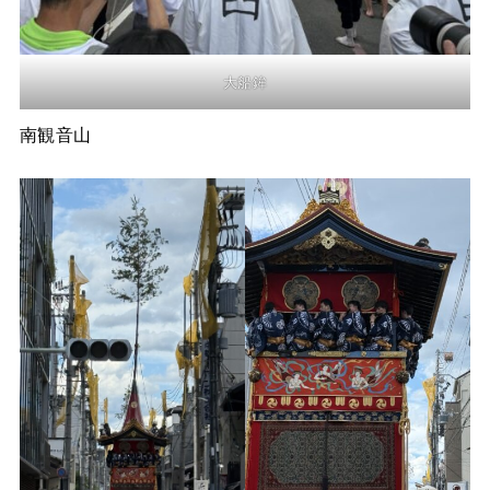
大船鉾
南観音山