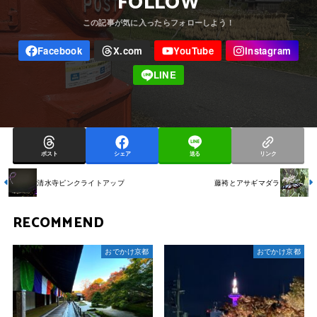
FOLLOW
ポスト
シェア
送る
リンク
清水寺ピンクライトアップ
藤袴とアサギマダラ
RECOMMEND
おでかけ京都
おでかけ京都