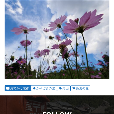
おでかけ京都
かやぶきの里
美山
蕎麦の花