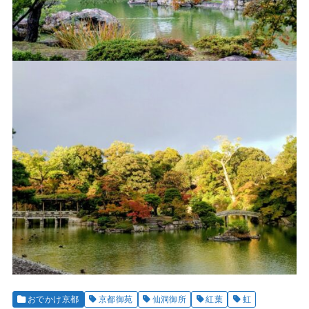
おでかけ京都
京都御苑
仙洞御所
紅葉
虹