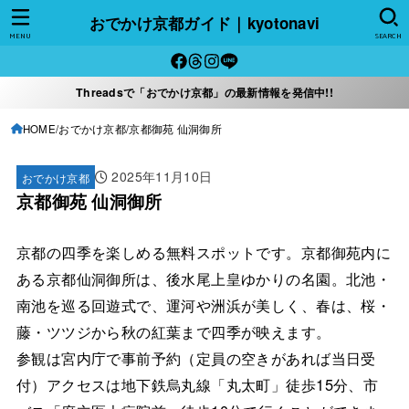
おでかけ京都ガイド｜kyotonavi
MENU
SEARCH
Threadsで「おでかけ京都」の最新情報を発信中!!
HOME
おでかけ京都
京都御苑 仙洞御所
2025年11月10日
おでかけ京都
京都御苑 仙洞御所
京都の四季を楽しめる無料スポットです。京都御苑内に
ある京都仙洞御所は、後水尾上皇ゆかりの名園。北池・
南池を巡る回遊式で、運河や洲浜が美しく、春は、桜・
藤・ツツジから秋の紅葉まで四季が映えます。
参観は宮内庁で事前予約（定員の空きがあれば当日受
付）アクセスは地下鉄烏丸線「丸太町」徒歩15分、市