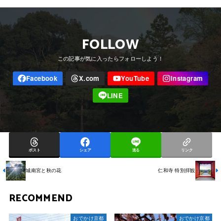
FOLLOW
ポスト
シェア
送る
リンク
城南宮と秋の花
仁和寺 特別拝観
RECOMMEND
おでかけ京都
おでかけ京都