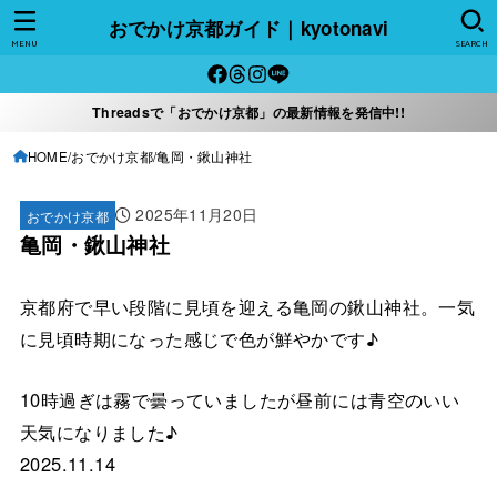
おでかけ京都ガイド｜kyotonavi
MENU
SEARCH
Threadsで「おでかけ京都」の最新情報を発信中!!
HOME
おでかけ京都
亀岡・鍬山神社
2025年11月20日
おでかけ京都
亀岡・鍬山神社
京都府で早い段階に見頃を迎える亀岡の鍬山神社。一気
に見頃時期になった感じで色が鮮やかです♪
10時過ぎは霧で曇っていましたが昼前には青空のいい
天気になりました♪
2025.11.14