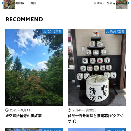
奥嵯峨・二尊院
長岡京市 光明寺
RECOMMEND
おでかけ京都
おでかけ京都
2023年9月11日
2024年6月22日
虚空蔵法輪寺の青紅葉
伏見十石舟周辺と紫陽花(ガクアジ
サイ)
おでかけ京都
おでかけ京都