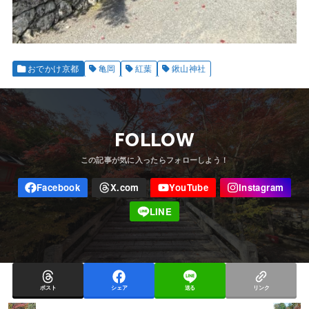
おでかけ京都
亀岡
紅葉
鍬山神社
FOLLOW
ポスト
シェア
送る
リンク