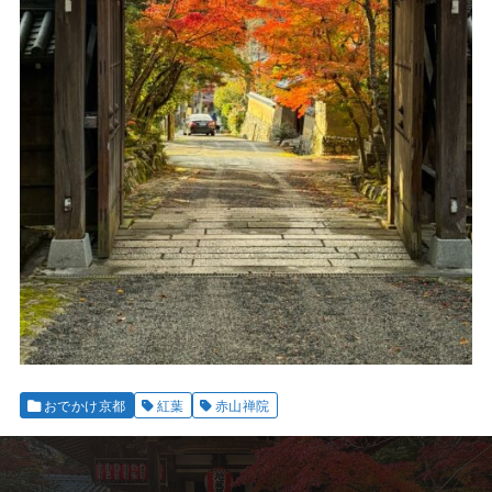
おでかけ京都
紅葉
赤山禅院