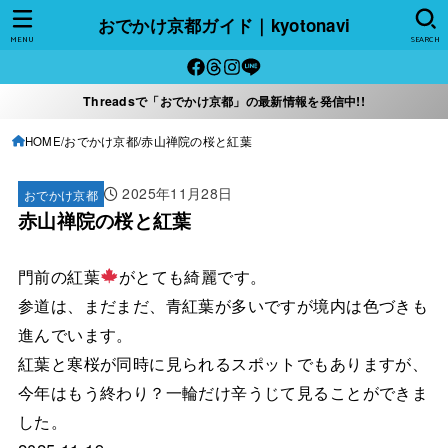
おでかけ京都ガイド｜kyotonavi
MENU
SEARCH
Threadsで「おでかけ京都」の最新情報を発信中!!
HOME
おでかけ京都
赤山禅院の桜と紅葉
2025年11月28日
おでかけ京都
赤山禅院の桜と紅葉
門前の紅葉
がとても綺麗です。
参道は、まだまだ、青紅葉が多いですが境内は色づきも
進んでいます。
紅葉と寒桜が同時に見られるスポットでもありますが、
今年はもう終わり？一輪だけ辛うじて見ることができま
した。