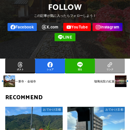
FOLLOW
ポスト
シェア
送る
リンク
一乗寺・金福寺
瑠璃光院の紅葉
RECOMMEND
おでかけ京都
おでかけ京都