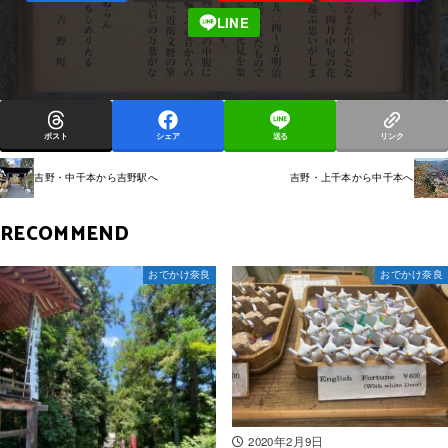
ポスト
シェア
送る
リンク
吉野・中千本から吉野駅へ
吉野・上千本から中千本へ
RECOMMEND
おでかけ奈良
おでかけ奈良
2020年2月9日