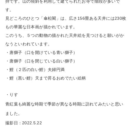
拝です。
山の傾斜を利用して建てられたお寺で階段が多いで
す。
見どころのひとつ「傘松閣」は、広さ156畳ある天井には230枚
もの華麗な日本画が描かれています。
このうち、５つの動物の描かれた天井絵を見つけると願いがか
なうといわれています。
・唐獅子（口を開けている青い獅子）
・唐獅子（口を閉じている白い獅子）
・鯉（２匹の白い鯉）夫婦円満
・鯉（黒い鯉）天まで昇るおめでたい絵柄
・りす
青紅葉も綺麗な時期で季節が異なる時期に訪れてみたいと思い
ました。
撮影日：2022.5.22