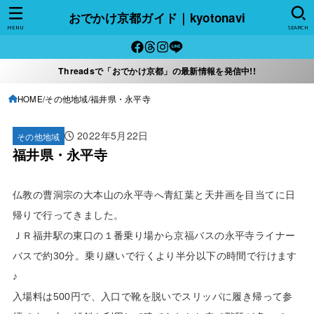
おでかけ京都ガイド｜kyotonavi
MENU
SEARCH
Threadsで「おでかけ京都」の最新情報を発信中!!
HOME
その他地域
福井県・永平寺
2022年5月22日
その他地域
福井県・永平寺
仏教の曹洞宗の大本山の永平寺へ青紅葉と天井画を目当てに日
帰りで行ってきました。
ＪＲ福井駅の東口の１番乗り場から京福バスの永平寺ライナー
バスで約30分。乗り継いで行くより半分以下の時間で行けます
♪
入場料は500円で、入口で靴を脱いでスリッパに履き帰って参