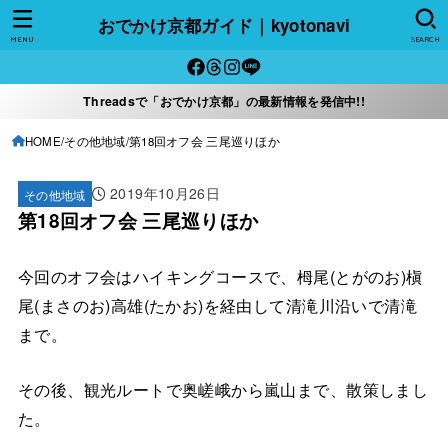
おでかけ京都ガイド｜kyotonavi
MENU
SEARCH
Threadsで「おでかけ京都」の最新情報を発信中!!
HOME
その他地域
第18回オフ会 三尾巡りほか
2019年10月26日
その他地域
第18回オフ会 三尾巡りほか
今回のオフ会はハイキングコースで、栂尾(とがのお)槇
尾(まさのお)高雄(たかお)を経由して清滝川沿いで清滝
まで。
その後、観光ルートで奥嵯峨から嵐山まで、散策しまし
た。