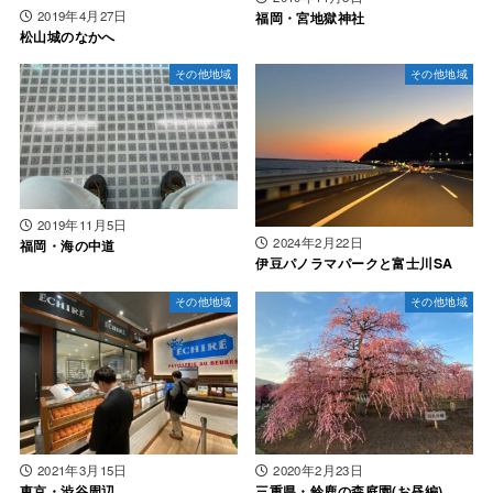
2019年4月27日
福岡・宮地獄神社
松山城のなかへ
その他地域
その他地域
2019年11月5日
2024年2月22日
福岡・海の中道
伊豆パノラマパークと富士川SA
その他地域
その他地域
2021年3月15日
2020年2月23日
東京・渋谷周辺
三重県・鈴鹿の森庭園(お昼編)