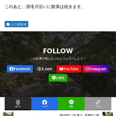
このあと、清滝川沿いに散策は続きます。
その他地域
FOLLOW
ポスト
シェア
送る
リンク
第20回オフ会 東山・祇園巡り(後