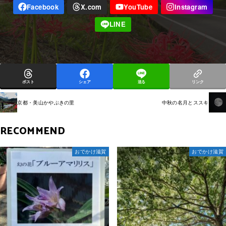
ポスト
シェア
送る
リンク
京都・美山かやぶきの里
中秋の名月とススキ
RECOMMEND
おでかけ滋賀
おでかけ滋賀