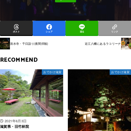
ポスト
シェア
送る
リンク
清水寺・千日詣り(夜間拝観)
近江八幡にあるラコリーナ
RECOMMEND
おでかけ滋賀
おでかけ滋賀
2021年6月3日
滋賀県・旧竹林院