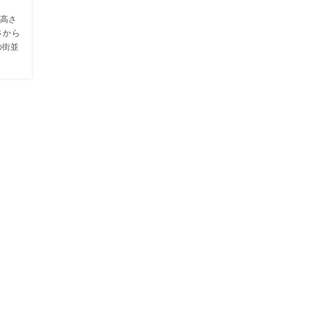
高さ
さから
の街並