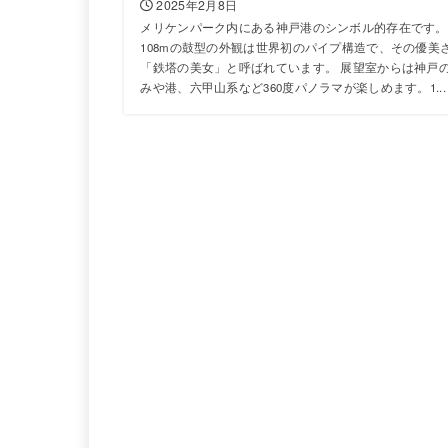
2025年2月8日
メリケンパーク内にある神戸港のシンボル的存在です。
108mの鼓型の外観は世界初のパイプ構造で、その優美
「鉄塔の美女」と呼ばれています。 展望室からは神戸
みや港、六甲山系など360度パノラマが楽しめます。1...