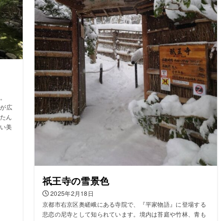
。
苔が広
たん
い美
祇王寺の雪景色
2025年2月18日
京都市右京区奥嵯峨にある寺院で、『平家物語』に登場する
悲恋の尼寺として知られています。境内は苔庭や竹林、青も