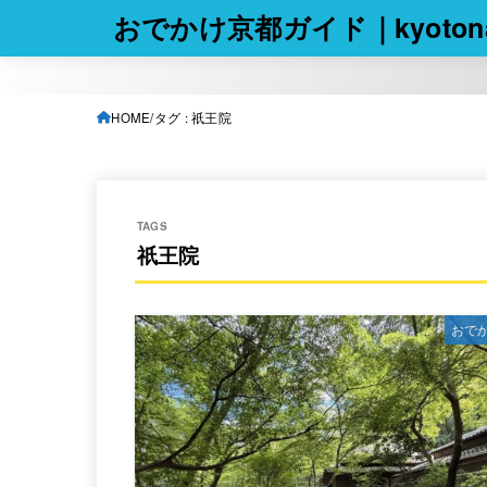
おでかけ京都ガイド｜kyotona
HOME
タグ : 祇王院
祇王院
おで