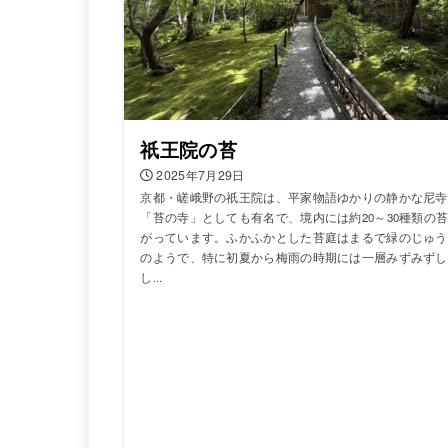
祇王院の苔
2025年7月29日
京都・嵯峨野の祇王院は、平家物語ゆかりの静かな尼寺
「苔の寺」としても有名で、境内には約20～30種類の
がっています。ふかふかとした苔庭はまるで緑のじゅう
のようで、特に初夏から梅雨の時期には一層みずみずし
し...