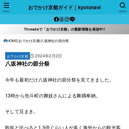
おでかけ京都ガイド｜kyotonavi
MENU
SEARCH
Threadsで「おでかけ京都」の最新情報を発信中!!
HOME
おでかけ京都
八坂神社の節分祭
2024年2月2日
おでかけ京都
八坂神社の節分祭
今年も最初だけ八坂神社の節分祭を見てきました。
13時から先斗町の舞妓さんによる舞踊奉納。
そして豆まき。
昨年と比べると1.5倍ぐらい人が多く海外からの観光客