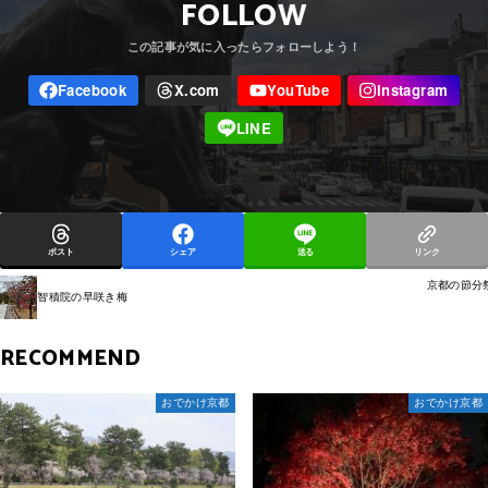
FOLLOW
ポスト
シェア
送る
リンク
京都の節分
智積院の早咲き梅
RECOMMEND
おでかけ京都
おでかけ京都