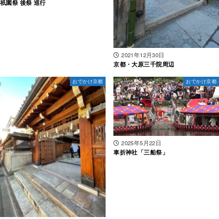
祇園祭 後祭 巡行
2021年12月30日
京都・大原三千院周辺
おでかけ京都
おでかけ京都
2025年5月22日
車折神社「三船祭」