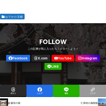
おでかけ京都
FOLLOW
ポスト
シェア
送る
リンク
妙蓮寺の桜
仁和寺の御室桜