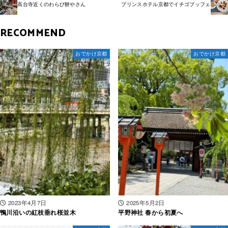
高台寺近くのわらび餅やさん
プリンスホテル京都でイチゴブッフェ
RECOMMEND
おでかけ京都
おでかけ京都
2023年4月7日
2025年5月2日
鴨川沿いの紅枝垂れ桜並木
平野神社 春から初夏へ