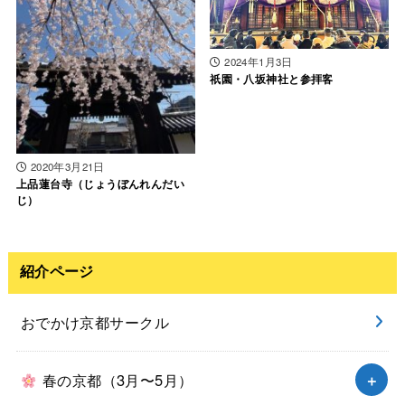
2024年1月3日
祇園・八坂神社と参拝客
2020年3月21日
上品蓮台寺（じょうぼんれんだい
じ）
紹介ページ
おでかけ京都サークル
春の京都（3月〜5月）