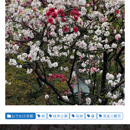
おでかけ京都
桜
桜井公園
花桃
藤
首途八幡宮