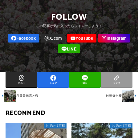
FOLLOW
ポスト
シェア
送る
リンク
月日天満宮と桜
妙蓮寺と桜
RECOMMEND
おでかけ京都
おでかけ京都