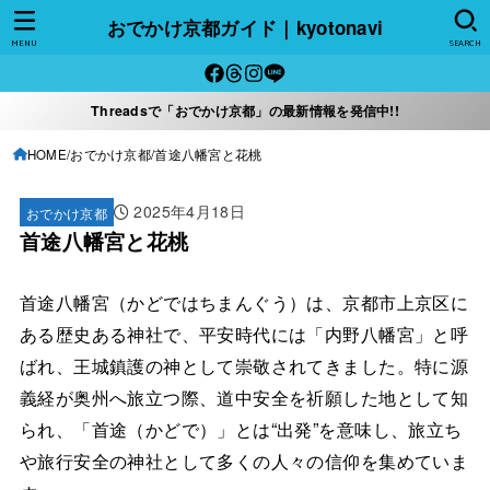
おでかけ京都ガイド｜kyotonavi
MENU
SEARCH
Threadsで「おでかけ京都」の最新情報を発信中!!
HOME
おでかけ京都
首途八幡宮と花桃
2025年4月18日
おでかけ京都
首途八幡宮と花桃
首途八幡宮（かどではちまんぐう）は、京都市上京区に
ある歴史ある神社で、平安時代には「内野八幡宮」と呼
ばれ、王城鎮護の神として崇敬されてきました。特に源
義経が奥州へ旅立つ際、道中安全を祈願した地として知
られ、「首途（かどで）」とは“出発”を意味し、旅立ち
や旅行安全の神社として多くの人々の信仰を集めていま