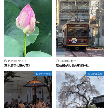
2022年7月6日
2020年3月21日
東本願寺の蓮の花3
渓仙桜が見頃の車折神社
おでかけ京都
おでかけ京都