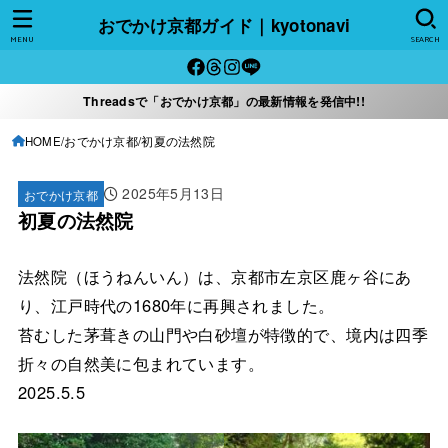
おでかけ京都ガイド｜kyotonavi
MENU
SEARCH
Threadsで「おでかけ京都」の最新情報を発信中!!
HOME
おでかけ京都
初夏の法然院
2025年5月13日
おでかけ京都
初夏の法然院
法然院（ほうねんいん）は、京都市左京区鹿ヶ谷にあ
り、江戸時代の1680年に再興されました。
苔むした茅葺きの山門や白砂壇が特徴的で、境内は四季
折々の自然美に包まれています。
2025.5.5