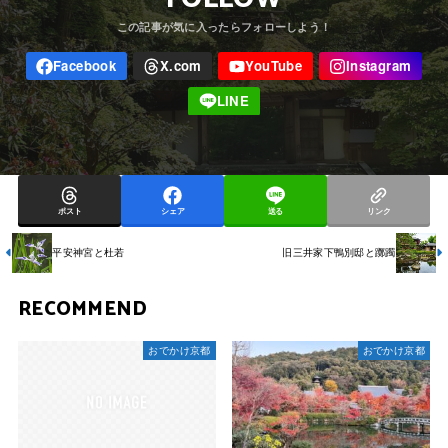
ポスト
シェア
送る
リンク
平安神宮と杜若
旧三井家下鴨別邸と躑躅
RECOMMEND
おでかけ京都
おでかけ京都