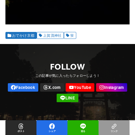
おでかけ京都
上賀茂神社
蛍
FOLLOW
ポスト
シェア
送る
リンク