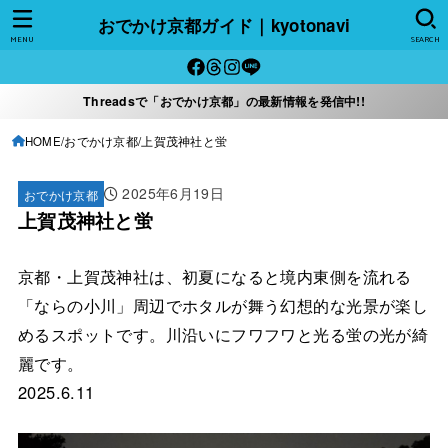
おでかけ京都ガイド｜kyotonavi
MENU
SEARCH
Threadsで「おでかけ京都」の最新情報を発信中!!
HOME
おでかけ京都
上賀茂神社と蛍
2025年6月19日
おでかけ京都
上賀茂神社と蛍
京都・上賀茂神社は、初夏になると境内東側を流れる
「ならの小川」周辺でホタルが舞う幻想的な光景が楽し
めるスポットです。川沿いにフワフワと光る蛍の光が綺
麗です。
2025.6.11