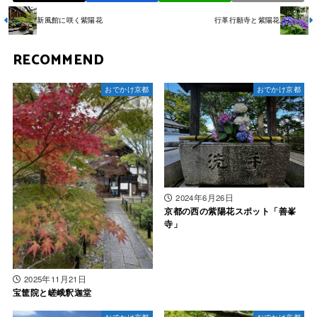
新風館に咲く紫陽花
行革行願寺と紫陽花
RECOMMEND
おでかけ京都
おでかけ京都
2024年6月26日
京都の西の紫陽花スポット「善峯
寺」
2025年11月21日
宝筐院と嵯峨釈迦堂
おでかけ京都
おでかけ京都