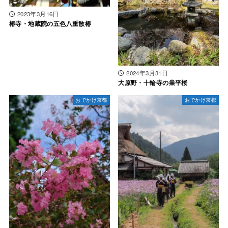
2023年3月16日
椿寺・地蔵院の五色八重散椿
2024年3月31日
大原野・十輪寺の業平桜
おでかけ京都
おでかけ京都