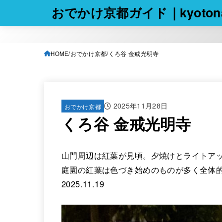
おでかけ京都ガイド｜kyotona
HOME
おでかけ京都
くろ谷 金戒光明寺
2025年11月28日
おでかけ京都
くろ谷 金戒光明寺
山門周辺は紅葉が見頃。夕焼けとライトアッ
庭園の紅葉は色づき始めのものが多く全体
2025.11.19