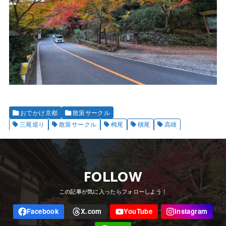
おでかけ京都
散策サークル
三尾巡り
散策サークル
栂尾
槇尾
高雄
FOLLOW