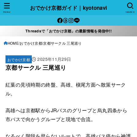
おでかけ京都ガイド｜kyotonavi
MENU
SEARCH
Threadsで「おでかけ京都」の最新情報を発信中!!
HOME
おでかけ京都
京都サークル 三尾巡り
2025年11月29日
おでかけ京都
京都サークル 三尾巡り
紅葉の見頃時期の終盤、高雄、槇尾方面へ散策サーク
ル。
高雄へは京都駅からJRバスのグリープと烏丸四条から
市バスで向かうグループと現地で合流。
なるべく階段を登らないルートで、高雄バス停から神護