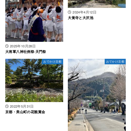
2024年4月12日
大覚寺と大沢池
2025年10月28日
大将軍八神社例祭·天門祭
おでかけ京都
おでかけ京都
2022年5月31日
京都・美山町の花観賞会