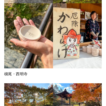
槇尾・西明寺