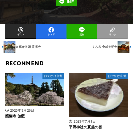
ポスト
シェア
送る
リンク
東福寺塔頭 霊源寺
くろ谷 金戒光明寺
RECOMMEND
おでかけ京都
おでかけ京都
2023年3月26日
醍醐寺 伽藍
2023年7月1日
平野神社の夏越の祓