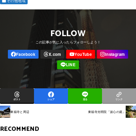
その他地域
FOLLOW
ポスト
シェア
送る
リンク
東福寺と周辺
東福寺光明院「波心の庭」
RECOMMEND